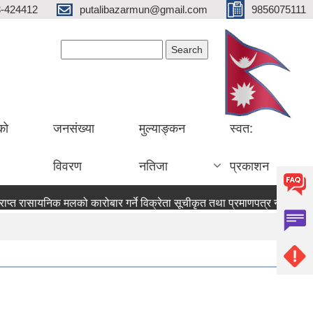
3-424412
putalibazarmun@gmail.com
9856075111
Search form
Search
को
जनसंख्या
मुल्याङ्कन
स्वत:
विवरण
नतिजा
प्रकाशन
त रासायनिक मलको कारोबार गर्ने विक्रेता सूचीकृत तथा प्रमाणपत्र नवीकरण सम्बन