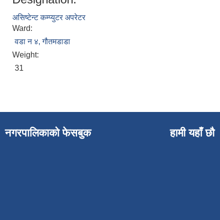
असिष्टेन्ट कम्प्युटर अपरेटर
Ward:
वडा न ४, गौतमडाडा
Weight:
31
नगरपालिकाको फेसबुक
हामी यहाँ छौ