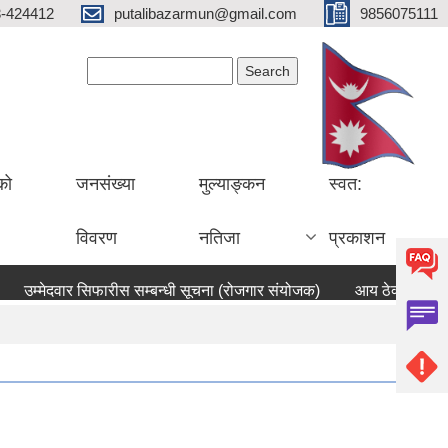
3-424412
putalibazarmun@gmail.com
9856075111
Search form
Search
को
जनसंख्या
मुल्याङ्कन
स्वत:
विवरण
नतिजा
प्रकाशन
उम्मेदवार सिफारीस सम्बन्धी सूचना (रोजगार संयोजक)
आय ठेक्का बन्दोब