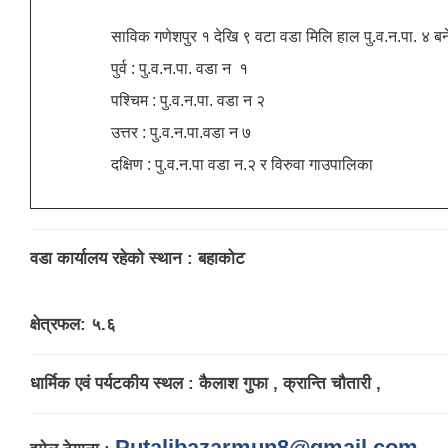
साविक गणेशपुर १ देखि ९ वटा वडा मिलि हाल पु.व.न.पा. ४ बन
पुर्व : पु.व.न.पा. वडा न १
पश्चिम : पु.व.न.पा. वडा न २
उत्तर : पु.व.न.पा.वडा न ७
दक्षिण : पु.व.न.पा वडा न.२ र विरुवा गाउपालिका
पुतलीबजार नगरपालिका लैंगिक समानता तथा सामाजिक समावेशीकरण परिक्षण प्रतिवेदन २०७७/७८
वडा कार्यालय रहेको स्थान : बहाकोट
क्षेत्रफल: ५.६
धार्मिक एवं पर्यटकीय स्थल : कैलाश गुफा , क्रान्ति चौतारी ,
Putalibazarmun8@gmail.com