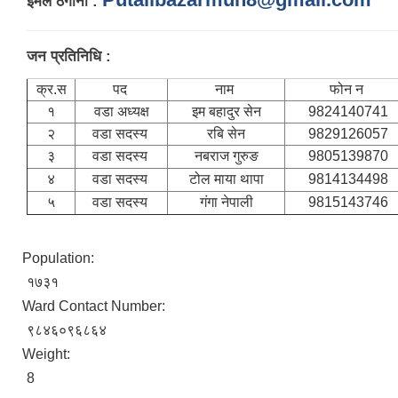
इमेल ठेगाना :
जन प्रतिनिधि :
क्र.स
पद
नाम
फोन न
१
वडा अध्यक्ष
इम बहादुर सेन
9824140741
२
वडा सदस्य
रबि सेन
9829126057
३
वडा सदस्य
नबराज गुरुङ
9805139870
४
वडा सदस्य
टोल माया थापा
9814134498
५
वडा सदस्य
गंगा नेपाली
9815143746
Population:
१७३१
Ward Contact Number:
९८४६०९६८६४
Weight:
8