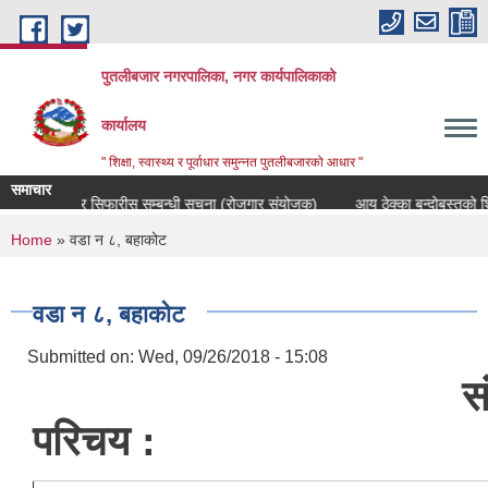
Skip to main content
पुतलीबजार नगरपालिका, नगर कार्यपालिकाको
कार्यालय
" शिक्षा, स्वास्थ्य र पूर्वाधार समुन्नत पुतलीबजारको आधार "
समाचार
उम्मेदवार सिफारीस सम्बन्धी सूचना (रोजगार संयोजक)
आय ठेक्का बन्दोबस्तको श
You are here
Home
» वडा न ८, बहाकोट
वडा न ८, बहाकोट
Submitted on:
Wed, 09/26/2018 - 15:08
संक्षिप
परिचय :