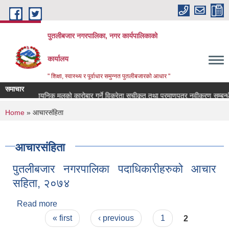
Skip to main content
पुतलीबजार नगरपालिका, नगर कार्यपालिकाको
कार्यालय
" शिक्षा, स्वास्थ्य र पूर्वाधार समुन्नत पुतलीबजारको आधार "
समाचार
नमा प्राप्त रासायनिक मलको कारोबार गर्ने विक्रेता सूचीकृत तथा प्रमाणपत्र नवीकरण सम्बन्ध
You are here
Home
» आचारसंहिता
आचारसंहिता
पुतलीबजार नगरपालिका पदाधिकारीहरुको आचार
सहिता, २०७४
Read more
about पुतलीबजार नगरपालिका पदाधिकारीहरुको आचार
Pages
सहिता, २०७४
« first
‹ previous
1
2