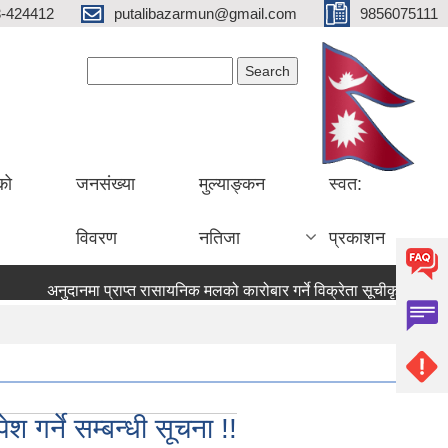
3-424412
putalibazarmun@gmail.com
9856075111
Search form
Search
को
जनसंख्या
मुल्याङ्कन
स्वत:
विवरण
नतिजा
प्रकाशन
अनुदानमा प्राप्त रासायनिक मलको कारोबार गर्ने विक्रेता सूचीकृत तथा प्
 गर्ने सम्बन्धी सूचना !!