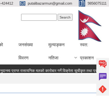
3-424412
putalibazarmun@gmail.com
9856075111
Search form
Search
को
जनसंख्या
मुल्याङ्कन
स्वत:
विवरण
नतिजा
प्रकाशन
दानमा प्राप्त रासायनिक मलको कारोबार गर्ने विक्रेता सूचीकृत तथा प्रमाणपत्र 