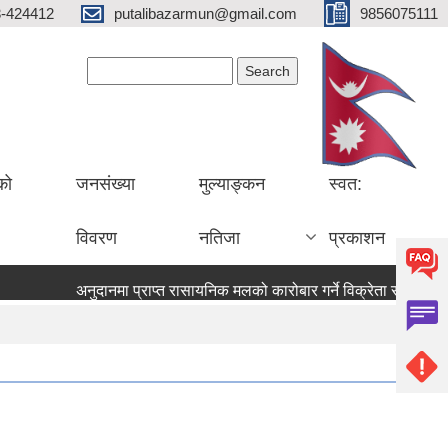
3-424412
putalibazarmun@gmail.com
9856075111
Search form
Search
को
जनसंख्या
मुल्याङ्कन
स्वत:
विवरण
नतिजा
प्रकाशन
अनुदानमा प्राप्त रासायनिक मलको कारोबार गर्ने विक्रेता सूचीकृत त