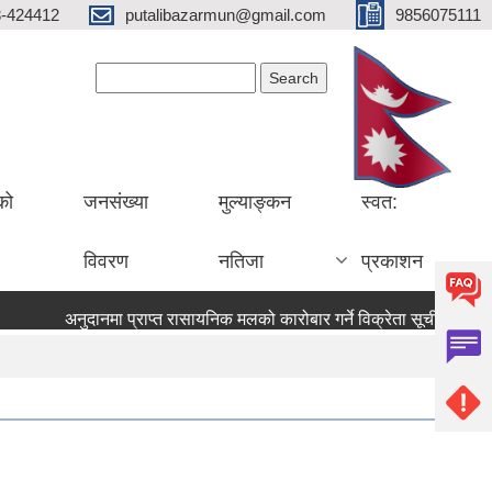
3-424412
putalibazarmun@gmail.com
9856075111
Search form
Search
को
जनसंख्या
मुल्याङ्कन
स्वत:
विवरण
नतिजा
प्रकाशन
अनुदानमा प्राप्त रासायनिक मलको कारोबार गर्ने विक्रेता सूचीकृत तथा 