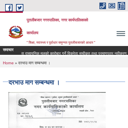
Skip to main content
पुतलीबजार नगरपालिका, नगर कार्यपालिकाको
कार्यालय
" शिक्षा, स्वास्थ्य र पूर्वाधार समुन्नत पुतलीबजारको आधार "
समाचार
अनुदानमा प्राप्त रासायनिक मलको कारोबार गर्ने विक्रेता सूचीकृत तथा प्रमाणपत्र नवीकरण स
You are here
Home
» दरभाउ माग सम्बन्धमा ।
दरभाउ माग सम्बन्धमा ।