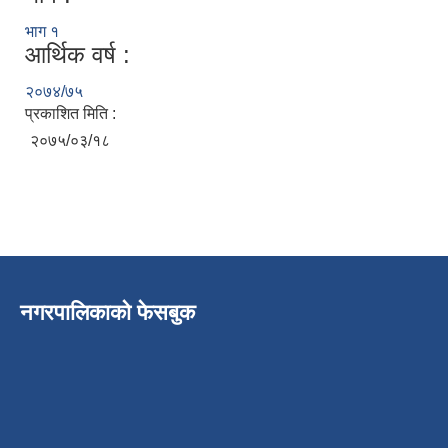
भाग १
आर्थिक वर्ष :
२०७४/७५
प्रकाशित मिति :
२०७५/०३/१८
पुतलीबजार नगरपालिका लैंगिक समानता तथा सामाजिक समावेशीकरण परिक्षण प्रतिवेदन २०७७/७८
नगरपालिकाको फेसबुक