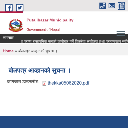
Skip to main content
Putalibazar Municipality
Government of Nepal
समाचार
अनुदानमा प्राप्त रासायनिक मलको कारोबार गर्ने विक्रेता सूचीकृत तथा प्रमाणपत्र नवी
You are here
Home
» बोलपत्र आव्हानको सुचना ।
बोलपत्र आव्हानको सुचना ।
कागजात डाउनलोड:
thekka05062020.pdf