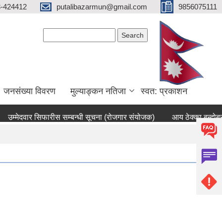
3-424412
putalibazarmun@gmail.com
9856075111
Search form
Search
जनसंख्या विवरण
मुल्याङ्कन नतिजा
स्वत: प्रकाशन
उम्मेदवार सिफारीस सम्बन्धी सूचना (रोजगार संयोजक)
आय ठेक्का बन्दोबस