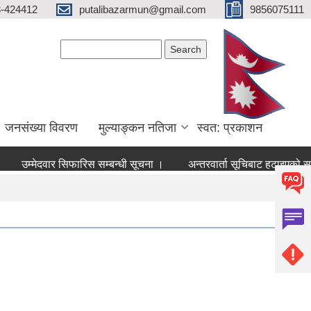
3-424412
putalibazarmun@gmail.com
9856075111
Search form
Search
जनसंख्या विवरण
मुल्याङ्कन नतिजा
स्वत: प्रकाशन
उम्मेदवार सिफारिस सम्बन्धी सूचना ।
अन्तरवार्ता सूचिबाट हटाइएको सम्