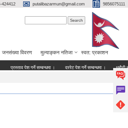
3-424412
putalibazarmun@gmail.com
9856075111
Search form
Search
जनसंख्या विवरण
मुल्याङ्कन नतिजा
स्वत: प्रकाशन
प्रस्ताव पेश गर्ने सम्बन्धमा ।
दररेट पेश गर्ने सम्बन्धमा ।
धरौटी रक