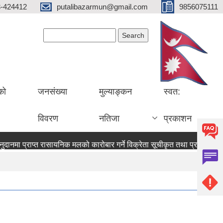
3-424412
putalibazarmun@gmail.com
9856075111
Search form
Search
को
जनसंख्या
मुल्याङ्कन
स्वत:
विवरण
नतिजा
प्रकाशन
दानमा प्राप्त रासायनिक मलको कारोबार गर्ने विक्रेता सूचीकृत तथा प्रमाणपत्र 