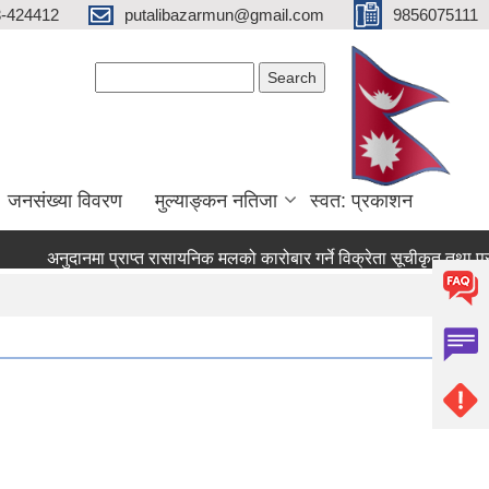
3-424412
putalibazarmun@gmail.com
9856075111
Search form
Search
जनसंख्या विवरण
मुल्याङ्कन नतिजा
स्वत: प्रकाशन
अनुदानमा प्राप्त रासायनिक मलको कारोबार गर्ने विक्रेता सूचीकृत तथा प्र